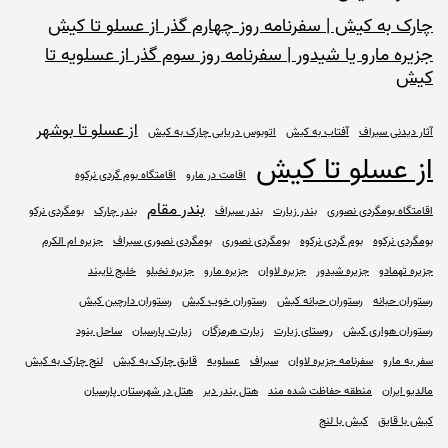
چارک به کیش | سفرنامه روز چهارم گذر از عسلو تا کیش
جزیره مارو یا شیدور | سفرنامه روز سوم گذر از عسلویه تا
کیش
از عسلو تا بوشهر
آثار دیدنی سیراف
آفتاب به کیش
اتوبوس دریایی چارک به کیش
از عسلو تا کیش
اقامت در مارو
اقامتگاه بوم گردی نرکوه
بندر مقام
اقامتگاه بومگردی نصوری
بندر زیارت
بندر سیراف
بندر چارک
بومگردی نرکو
بومگردی نرکوه
بوم گردی نرکوه
بومگردی نصوری
بومگردی نصوری سیراف
جزیره ام الکرم
جزیره تهمادو
جزیره شیدور
جزیره لاوان
جزیره مارو
جزیره نخیلو
خلیج نایبند
رستوران حبانه
رستوران حبانه کیش
رستوران خوب کیش
رستوران دارچین کیش
رستوران هواری کیش
روستای زیارت
زیارت هرمزگان
زیارت پارسیان
ساحل بنود
سفر به مارو
سفرنامه جزیره لاوان
سیراف
عسلویه
قایق چارک به کیش
لنج چارک به کیش
مالدیو ایران
منطقه حفاظت شده مند
هتل بندر دیر
هتل در شهرستان پارسیان
کیش با قایق
کیش با لنج