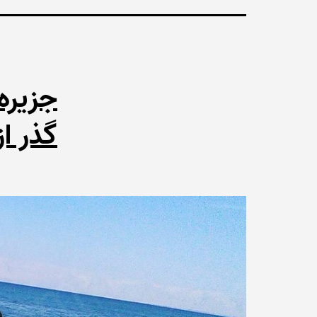
جزیره
گذر ا