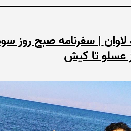
 لاوان | سفرنامه صبح روز سو
ز عسلو تا کیش