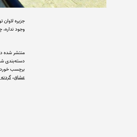
جزیره لاوان ت
وجود نداره، چ
منتشر شده د
دسته‌بندی شد
برچسب خورده
عشاق
،
گردنه 