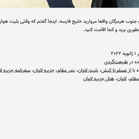
و جنوب هرمزگان واقعا مروارید خلیج فارسه. اینجا گفتم که وقتی بلیت هواپی
طوری برید و کجا اقامت کنید.
ر
1 ژانویه 2022
ه در
طبیعت‌گردی
 با
از عسلو تا کیش
،
بلیت لاوان
،
بندر مقام
،
جزیره لاوان
،
سفرنامه جزیره لا
مقام
،
لاوان
،
هتل جزیره لاوان