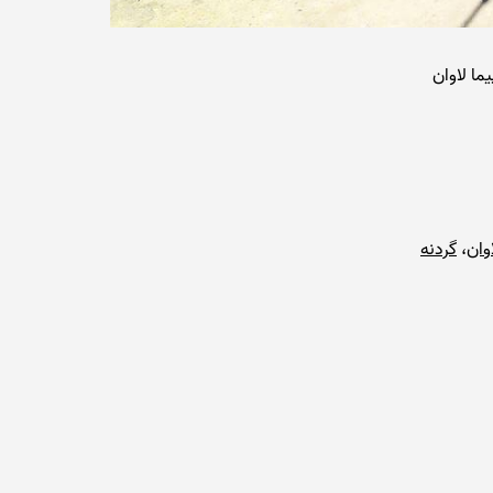
ما لاوان
وان
،
گردنه