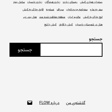
رستوران هواری کیش
روستای زیارت
زیارت هرمزگان
زیارت پارسیان
ساحل بنود
سفر به مارو
سفرنامه جزیره لاوان
سیراف
عسلویه
قایق چارک به کیش
لنج چارک به کیش
مالدیو ایران
منطقه حفاظت شده مند
هتل بندر دیر
هتل در شهرستان پارسیان
کیش با قایق
کیش با لنج
جستجو
جستجو
ای‌میل
گذشته‌ی من
درباره FLOW