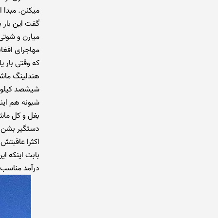
میکنن. مبدا ا
گفت این بار بر
میارن و شوتی 
مهاجرای افغا
که وقتی بار ی
هندلینگ ماشی
شیشصد کیلو مو
شبونه هم اینو
بغل و کل ماش
دستگیر بشن، 
اکثرا عاقبتش
بابت اینکه ای
درآمد مناسب 