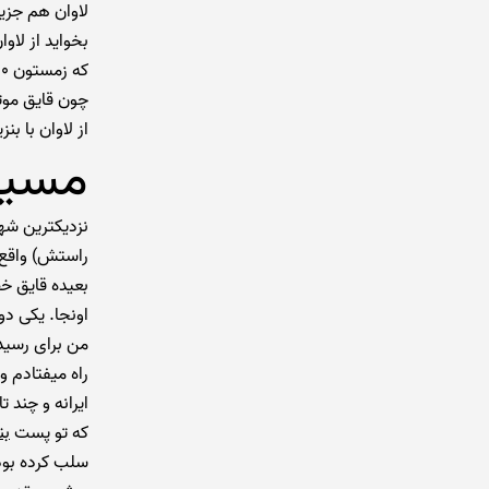
بخواید از لاو
چون قایق موت
از لاوان با بنزین ۳ تومنی حدود ۵۰۰ تومن بنزینشه. 
مسیر
نزدیکترین شه
راستش) واقع 
بعیده قایق خط
اونجا. یکی دو
من برای رسیدن
ایرانه و چند 
که تو پست
بن
سلب کرده بود،