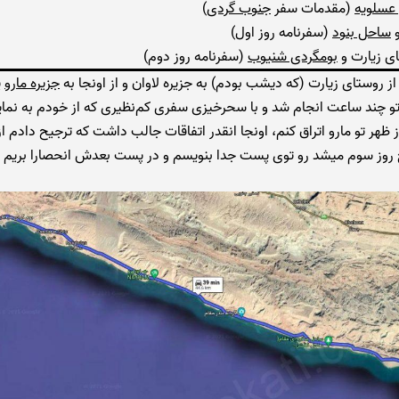
عسلویه
(مقدمات سفر
جنوب گردی
)
ساحل بنود
(سفرنامه روز اول)
ی زیارت و
بومگردی شنیوب
(سفرنامه روز دوم)
م از روستای زیارت (که دیشب بودم) به جزیره لاوان و از اونجا به
جزیره مارو
ی
و چند ساعت انجام شد و با سحرخیزی سفری کم‌نظیری که از خودم به نم
 ظهر تو مارو اتراق کنم، اونجا انقدر اتفاقات جالب داشت که ترجیح دادم از 
 روز سوم میشد رو توی پست جدا بنویسم و در پست بعدش انحصارا بریم س