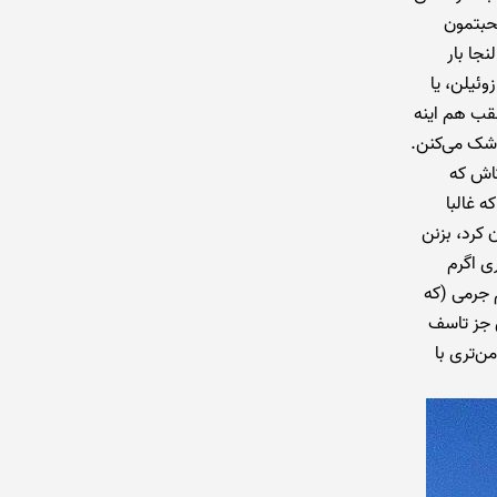
صحبتمون
نجا بار
وئیلن، یا
عقب هم اینه
 شک می‌کنن.
تاش که
 غالبا
 کرد، بزنن
ی اگرم
 جرمی (که
 جز تاسف
ن‌تری با