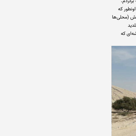
برگردم.
اونطور که
بش (محلی‌ها
، اگه بلدید
ه‌ای که