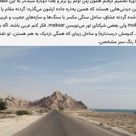
ره تصمیم گرفتم همون پلن اولم رو برم و بعدا دوباره سبک‌تر به این خطه 
ین دیدنی‌هایی هستند که همین یه‌ذره جاده ازشون می‌گذره: گردنه مقام یا 
 شده گردنه عشاق، ساحل سنگی مکسر با سنگ‌ها و سازه‌های عجیب و غری
میگن mokassar ولی بعضی شرکتای تور می‌نویسن maksar. فکر کنم عربی باشه
د کدومش درست‌تره) و ساحل زیبای که همگی نزدیک به هم هستن. تو نقش
ا رنگ سبز مشخصن.