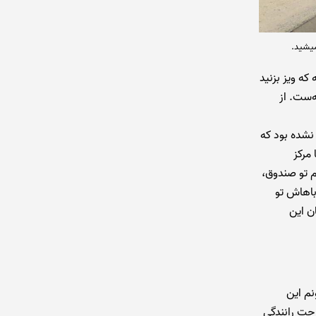
میشید.
 که ویز بزنید
ه‌ست. از
نشده بود که
 مرکز
م تو صندوق،
باهاش تو
ن این
نم این
 جت رانندگی