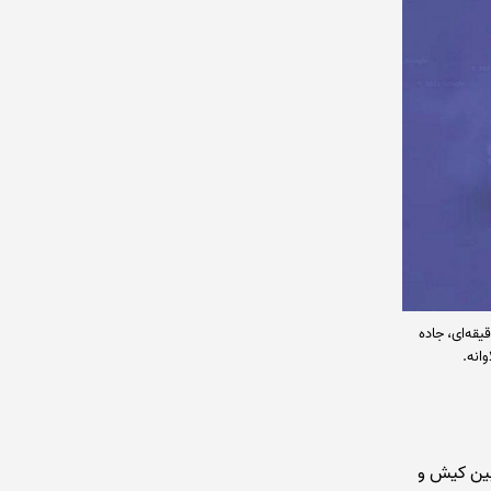
تون نره کجا بودیم گفتم نقشه منطقه رو بذارم که بدونید جزیره لاوان کجاست. اون خط ۴۰ دقیقه‌ای، جاده
انه.
بیرون. بین کیش و