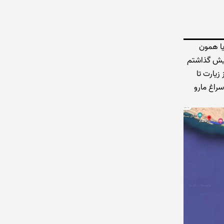
ا همون
ایش گذاشتم
زیارت تا
راغ مارو