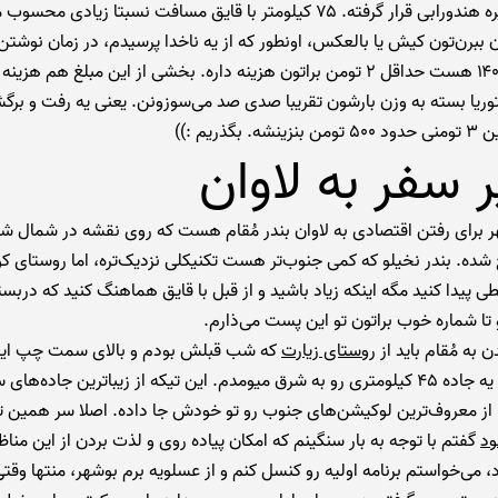
لاوان هم جزیره هندورابی قرار گرفته. ۷۵ کیلومتر با قایق مسافت نسبتا زیادی 
ان ببرن‌تون کیش یا بالعکس، اونطور که از یه ناخدا پرسیدم، در زمان نوشت
که زمستون ۱۴۰۰ هست حداقل ۲ تومن براتون هزینه داره. بخشی از این مبلغ هم ه
وریا بسته به وزن بارشون تقریبا صدی صد می‌سوزونن. یعنی یه رفت و بر
بگذریم :))
 سفر به لاوان
ر برای رفتن اقتصادی به لاوان بندر مُقام هست که روی نقشه در شمال ش
شده. بندر نخیلو که کمی جنوب‌تر هست تکنیکلی نزدیک‌تره، اما روستای کو
ی پیدا کنید مگه اینکه زیاد باشید و از قبل با قایق هماهنگ کنید که دربست
 تا شماره خوب براتون تو این پست می‌ذارم.
 به مُقام باید از
روستای زیارت
که شب قبلش بودم و بالای سمت چپ ای
راه میفتادم و یه جاده ۴۵ کیلومتری رو به شرق میومدم. این تیکه از زیباترین جاده‌
تا از معروف‌ترین لوکیشن‌های جنوب رو تو خودش جا داده. اصلا سر همین ت
ود
گفتم با توجه به بار سنگینم که امکان پیاده روی و لذت بردن از این مناظر
 می‌خواستم برنامه اولیه رو کنسل کنم و از عسلویه برم بوشهر، منتها وقت