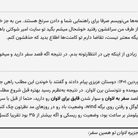
و مجموعه‌ها می‌نویسم صرفا برای راهنمایی شما و دادن سرنخ هستند. من به
 از طرف من سراغشون رفتید خوشحال میشم بگید تو سایت امیر شوکتی باها
گه معتبر نیست، تقاضا دارم تو کامنت‌ها اطلاع بدید که حذفشون کنم.
ات زیادی از اینکه چی در انتظارتونه بدم. در نتیجه اگه قصد سفر دارید و می
بروزرسانی فروردین ۱۴۰۱: دوستان عزیزی پیام دادند و گفتند با خوندن این مطلب را
 میومده و نتونستن برن لاوان. در نتیجه به‌نظرم رسید بهتره قبل شروع مطل
 قصد
سفر به لاوان
و سوار شدن
قایق برای لاوان
weather در گوگل و رفتن روی برگه wind، وضعیت باد رو در روزهای مد نظرتون چ
بیشتر از ۲۰ کیلومتر بر ساعت بود، وضعیت رو ریسکی و اگه بیشتر ا
جزیره لاوان تو همین سفر: