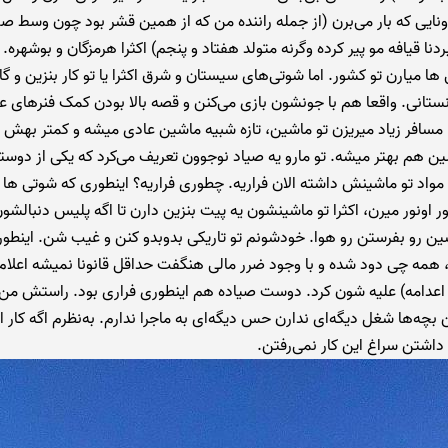
ونایی که بار می‌برن (از جمله راننده من که از همین قشر بود چون وسط 
دنا قیافه مو پیر کرده وگرنه متولد هفتاد و پنجم) اکثرا هرمزگان و بوشهره. ل
ها میارن تو کشور. اما شوتی‌های سیستان و شرق اکثرا یا تو کار بنزین و گاز
نستانی. واقعا هم با جونشون بازی می‌کنن و قصه بالا بودن کمک فنرهای 
ا مسافر زیاد میریزن تو ماشین، تازه شبیه ماشین عادی میشه و کمتر بهش
ن هم بهتر میشه. تو مارو یه صیاد نوجوون تعریف می‌کرد که یکی از دوس
اد تو ماشینش داشته الان فراریه. چطوری فراریه؟ اینطوری که شوتی ها که
ر اونور میرن، اکثرا تو ماشینشون یه پیت بنزین دارن تا اگه پلیس دنبالشون
ین رو بفرستن رو هوا. خودشونم تو تاریکی بدوبدو کنن و غیب شن. اینطور
همه چی دود شده و با وجود ضرر مالی هنگفت حداقل قانونا نمیشه اعلام
 اعدامه) علیه شون کرد. دوست صیاده هم اینطوری فراری بود. راستش من
ن بچه‌ها شغل دیگه‌ای ندارن حس دیگه‌ای به ماجرا ندارم. به‌نظرم اگه کار ام
داشتن سراغ این کار نمی‌رفتن.