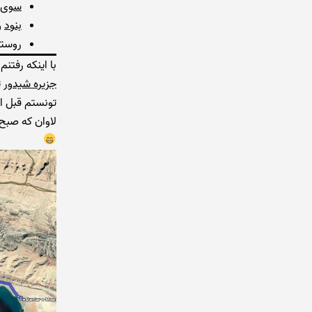
سوی 
بنود
و
روستا
با اینکه رفتن
جزیره شیدور
ت
تونستم قبل از
لاوان که صبح