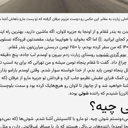
حلی زیارت به مقام. این عکس رو دوست عزیزم عرفان گرفته که تو پست مارو باهاش آشنا 
 به بندر مُقام و از اونجا به جزیره لاوان، اگه ماشین دارید، بهترین راه اینه
کجای ایرانید :)) اما اگه بخواید با هواپیما بیاید، مقصدتون فرودگاه عسلوی
بوم گردی شنیوب
روستای زیارت زدم بیرون و اومدم لب جاده، پنج دقیقه 
از دور چراغ داد. گفت تا مُقام پنجاه تومن میشه و من تهرانی که برای یه اسنپ تا
پنجاه تومن باید بدم، از خدا خواسته سوار شدم. وقتی اومدم بارامو بذار
دن کمک فنرای عقبش نظرمو جلب کرد و فرداش تو جزیره مارو از عرفان (که 
نا خواهید شد و از چابهار تا لاوان رو هیچ‌هایک کرده بود و سمت بلوچستا
ترن) شنیدم که راننده
شوتی
بوده.
 چیه؟
‌دونستم شوتی چیه. تو مارو با کانسپتش آشنا شدم. شوتی‌ها (که نمی‌دو
 اومده) راننده‌های بی‌باکی هستند که بار یا مسافر غیرقانونی دارن و مثل