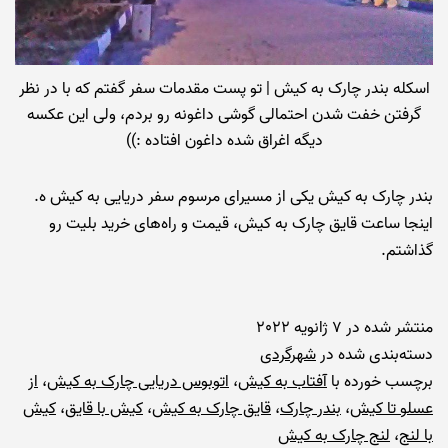
اسکله بندر چارک به کیش | تو پست مقدمات سفر گفتم که با در نظر
گرفتن خفت شدن احتمالی گوشی داغونه رو بردم، ولی این عکسه
دیگه اغراق شده داغون افتاده :))
بندر چارک به کیش یکی از مسیرای مرسوم سفر دریایی به کیش ه.
اینجا ساعت قایق چارک به کیش، قیمت و راه‌های خرید بلیت رو
گذاشتم.
منتشر شده در
7 ژانویه 2022
دسته‌بندی شده در
شهرگردی
برچسب خورده با
آفتاب به کیش
،
اتوبوس دریایی چارک به کیش
،
از
عسلو تا کیش
،
بندر چارک
،
قایق چارک به کیش
،
کیش با قایق
،
کیش
با لنج
،
لنج چارک به کیش