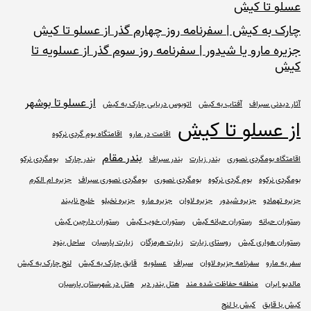
عسلو تا کیش
چارک به کیش | سفرنامه روز چهارم گذر از عسلو تا کیش
جزیره مارو یا شیدور | سفرنامه روز سوم گذر از عسلویه تا
کیش
از عسلو تا بوشهر
آثار دیدنی سیراف
آفتاب به کیش
اتوبوس دریایی چارک به کیش
از عسلو تا کیش
اقامت در مارو
اقامتگاه بوم گردی نرکوه
بندر مقام
اقامتگاه بومگردی نصوری
بندر زیارت
بندر سیراف
بندر چارک
بومگردی نرکو
بومگردی نرکوه
بوم گردی نرکوه
بومگردی نصوری
بومگردی نصوری سیراف
جزیره ام الکرم
جزیره تهمادو
جزیره شیدور
جزیره لاوان
جزیره مارو
جزیره نخیلو
خلیج نایبند
رستوران حبانه
رستوران حبانه کیش
رستوران خوب کیش
رستوران دارچین کیش
رستوران هواری کیش
روستای زیارت
زیارت هرمزگان
زیارت پارسیان
ساحل بنود
سفر به مارو
سفرنامه جزیره لاوان
سیراف
عسلویه
قایق چارک به کیش
لنج چارک به کیش
مالدیو ایران
منطقه حفاظت شده مند
هتل بندر دیر
هتل در شهرستان پارسیان
کیش با قایق
کیش با لنج