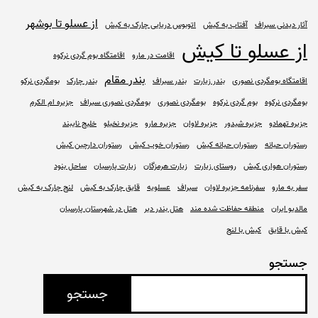
از عسلو تا بوشهر
آثار دیدنی سیراف
آفتاب به کیش
اتوبوس دریایی چارک به کیش
از عسلو تا کیش
اقامت در مارو
اقامتگاه بوم گردی نرکوه
بندر مقام
اقامتگاه بومگردی نصوری
بندر زیارت
بندر سیراف
بندر چارک
بومگردی نرکو
بومگردی نرکوه
بوم گردی نرکوه
بومگردی نصوری
بومگردی نصوری سیراف
جزیره ام الکرم
جزیره تهمادو
جزیره شیدور
جزیره لاوان
جزیره مارو
جزیره نخیلو
خلیج نایبند
رستوران حبانه
رستوران حبانه کیش
رستوران خوب کیش
رستوران دارچین کیش
رستوران هواری کیش
روستای زیارت
زیارت هرمزگان
زیارت پارسیان
ساحل بنود
سفر به مارو
سفرنامه جزیره لاوان
سیراف
عسلویه
قایق چارک به کیش
لنج چارک به کیش
مالدیو ایران
منطقه حفاظت شده مند
هتل بندر دیر
هتل در شهرستان پارسیان
کیش با قایق
کیش با لنج
جستجو
جستجو