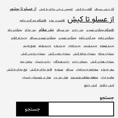
از عسلو تا بوشهر
آثار دیدنی سیراف
آفتاب به کیش
اتوبوس دریایی چارک به کیش
از عسلو تا کیش
اقامت در مارو
اقامتگاه بوم گردی نرکوه
بندر مقام
اقامتگاه بومگردی نصوری
بندر زیارت
بندر سیراف
بندر چارک
بومگردی نرکو
بومگردی نرکوه
بوم گردی نرکوه
بومگردی نصوری
بومگردی نصوری سیراف
جزیره ام الکرم
جزیره تهمادو
جزیره شیدور
جزیره لاوان
جزیره مارو
جزیره نخیلو
خلیج نایبند
رستوران حبانه
رستوران حبانه کیش
رستوران خوب کیش
رستوران دارچین کیش
رستوران هواری کیش
روستای زیارت
زیارت هرمزگان
زیارت پارسیان
ساحل بنود
سفر به مارو
سفرنامه جزیره لاوان
سیراف
عسلویه
قایق چارک به کیش
لنج چارک به کیش
مالدیو ایران
منطقه حفاظت شده مند
هتل بندر دیر
هتل در شهرستان پارسیان
کیش با قایق
کیش با لنج
جستجو
جستجو