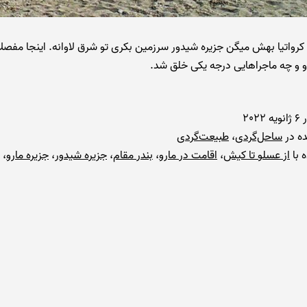
 کرواتیا بهش میگن جزیره شیدور سرزمین بکری تو شرق لاوانه. اینجا مفصل
 و چه ماجراهایی درجه یکی خلق شد.
ر
6 ژانویه 2022
ه در
ساحل‌گردی
،
طبیعت‌گردی
 با
از عسلو تا کیش
،
اقامت در مارو
،
بندر مقام
،
جزیره شیدور
،
جزیره مارو
،