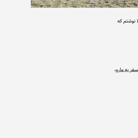
ا نوشتم که
سفر به مارو
،