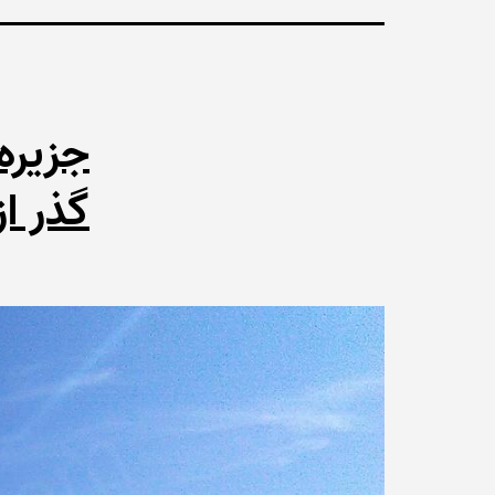
جزیره 
گذر ا