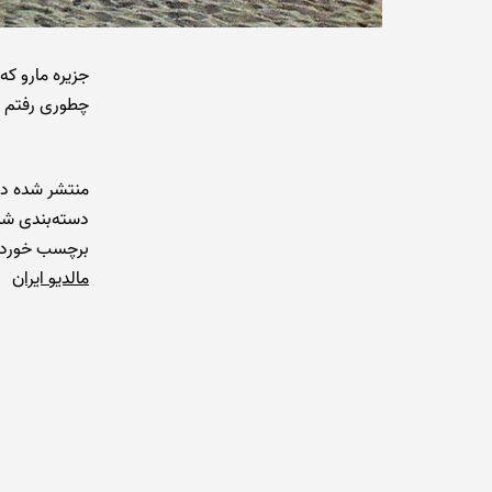
جزیره مارو که
چطوری رفتم و
منتشر شده د
دسته‌بندی شد
برچسب خورده
مالدیو ایران