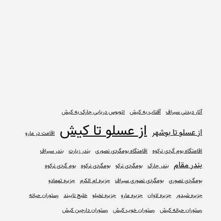
آثار دیدنی سیراف
آفتاب به کیش
اتوبوس دریایی چارک به کیش
از عسلو تا کیش
از عسلو تا بوشهر
اقامت در مارو
اقامتگاه بوم گردی نرکوه
اقامتگاه بومگردی نصوری
بندر زیارت
بندر سیراف
بندر مقام
بندر چارک
بومگردی نرکو
بومگردی نرکوه
بوم گردی نرکوه
بومگردی نصوری
بومگردی نصوری سیراف
جزیره ام الکرم
جزیره تهمادو
جزیره شیدور
جزیره لاوان
جزیره مارو
جزیره نخیلو
خلیج نایبند
رستوران حبانه
رستوران حبانه کیش
رستوران خوب کیش
رستوران دارچین کیش