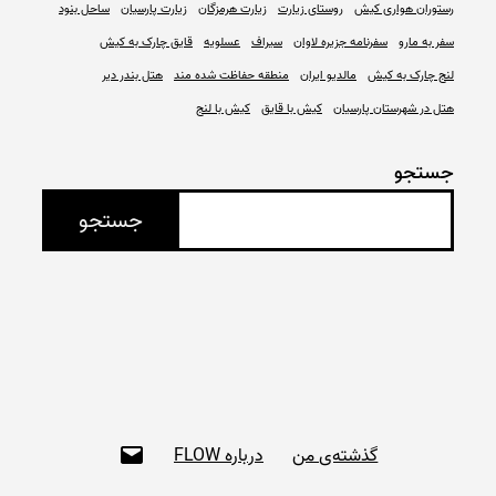
رستوران هواری کیش
روستای زیارت
زیارت هرمزگان
زیارت پارسیان
ساحل بنود
سفر به مارو
سفرنامه جزیره لاوان
سیراف
عسلویه
قایق چارک به کیش
لنج چارک به کیش
مالدیو ایران
منطقه حفاظت شده مند
هتل بندر دیر
هتل در شهرستان پارسیان
کیش با قایق
کیش با لنج
جستجو
جستجو
ای‌میل
گذشته‌ی من
درباره FLOW