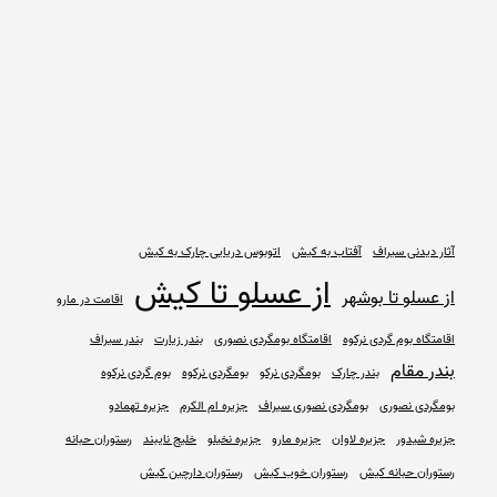
آثار دیدنی سیراف
آفتاب به کیش
اتوبوس دریایی چارک به کیش
از عسلو تا کیش
از عسلو تا بوشهر
اقامت در مارو
اقامتگاه بوم گردی نرکوه
اقامتگاه بومگردی نصوری
بندر زیارت
بندر سیراف
بندر مقام
بندر چارک
بومگردی نرکو
بومگردی نرکوه
بوم گردی نرکوه
بومگردی نصوری
بومگردی نصوری سیراف
جزیره ام الکرم
جزیره تهمادو
جزیره شیدور
جزیره لاوان
جزیره مارو
جزیره نخیلو
خلیج نایبند
رستوران حبانه
رستوران حبانه کیش
رستوران خوب کیش
رستوران دارچین کیش