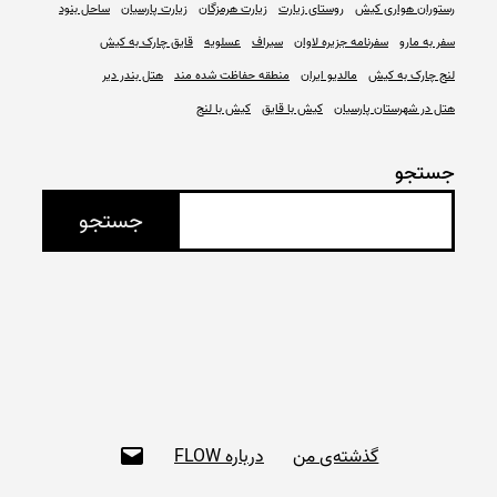
رستوران هواری کیش
روستای زیارت
زیارت هرمزگان
زیارت پارسیان
ساحل بنود
سفر به مارو
سفرنامه جزیره لاوان
سیراف
عسلویه
قایق چارک به کیش
لنج چارک به کیش
مالدیو ایران
منطقه حفاظت شده مند
هتل بندر دیر
هتل در شهرستان پارسیان
کیش با قایق
کیش با لنج
جستجو
جستجو
ای‌میل
گذشته‌ی من
درباره FLOW