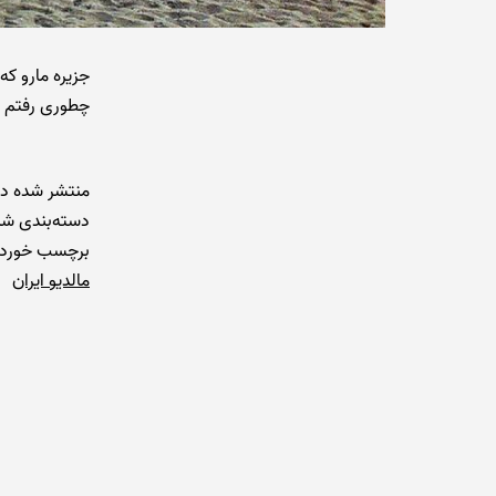
جزیره مارو که
چطوری رفتم و
منتشر شده د
دسته‌بندی شد
برچسب خورده
مالدیو ایران