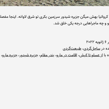
 کرواتیا بهش میگن جزیره شیدور سرزمین بکری تو شرق لاوانه. اینجا مفصل
 و چه ماجراهایی درجه یکی خلق شد.
ر
6 ژانویه 2022
ه در
ساحل‌گردی
،
طبیعت‌گردی
 با
از عسلو تا کیش
،
اقامت در مارو
،
بندر مقام
،
جزیره شیدور
،
جزیره مارو
،