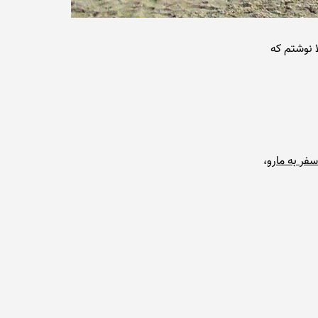
ا نوشتم که
سفر به مارو
،