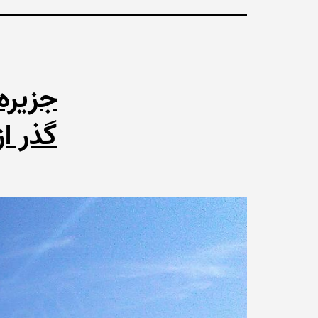
جزیره 
گذر ا