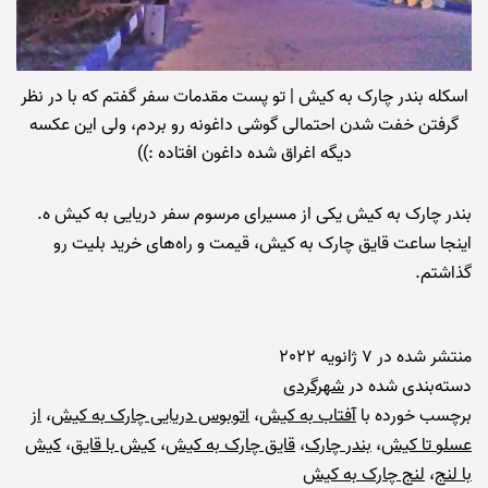
اسکله بندر چارک به کیش | تو پست مقدمات سفر گفتم که با در نظر
گرفتن خفت شدن احتمالی گوشی داغونه رو بردم، ولی این عکسه
دیگه اغراق شده داغون افتاده :))
بندر چارک به کیش یکی از مسیرای مرسوم سفر دریایی به کیش ه.
اینجا ساعت قایق چارک به کیش، قیمت و راه‌های خرید بلیت رو
گذاشتم.
منتشر شده در
7 ژانویه 2022
دسته‌بندی شده در
شهرگردی
برچسب خورده با
آفتاب به کیش
،
اتوبوس دریایی چارک به کیش
،
از
عسلو تا کیش
،
بندر چارک
،
قایق چارک به کیش
،
کیش با قایق
،
کیش
با لنج
،
لنج چارک به کیش