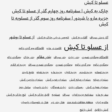
عسلو تا کیش
چارک به کیش | سفرنامه روز چهارم گذر از عسلو تا کیش
جزیره مارو یا شیدور | سفرنامه روز سوم گذر از عسلویه تا
کیش
از عسلو تا بوشهر
آثار دیدنی سیراف
آفتاب به کیش
اتوبوس دریایی چارک به کیش
از عسلو تا کیش
اقامت در مارو
اقامتگاه بوم گردی نرکوه
بندر مقام
اقامتگاه بومگردی نصوری
بندر زیارت
بندر سیراف
بندر چارک
بومگردی نرکو
بومگردی نرکوه
بوم گردی نرکوه
بومگردی نصوری
بومگردی نصوری سیراف
جزیره ام الکرم
جزیره تهمادو
جزیره شیدور
جزیره لاوان
جزیره مارو
جزیره نخیلو
خلیج نایبند
رستوران حبانه
رستوران حبانه کیش
رستوران خوب کیش
رستوران دارچین کیش
رستوران هواری کیش
روستای زیارت
زیارت هرمزگان
زیارت پارسیان
ساحل بنود
سفر به مارو
سفرنامه جزیره لاوان
سیراف
عسلویه
قایق چارک به کیش
لنج چارک به کیش
مالدیو ایران
منطقه حفاظت شده مند
هتل بندر دیر
هتل در شهرستان پارسیان
کیش با قایق
کیش با لنج