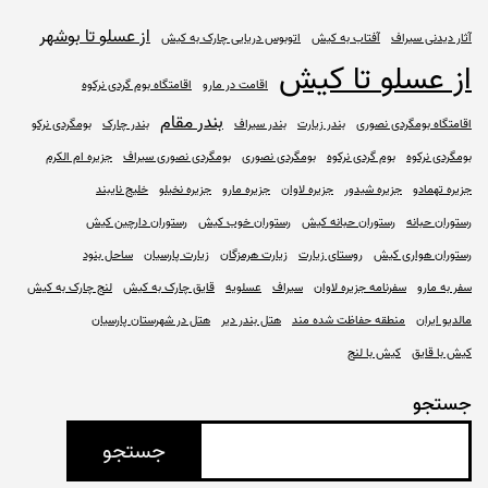
از عسلو تا بوشهر
آثار دیدنی سیراف
آفتاب به کیش
اتوبوس دریایی چارک به کیش
از عسلو تا کیش
اقامت در مارو
اقامتگاه بوم گردی نرکوه
بندر مقام
اقامتگاه بومگردی نصوری
بندر زیارت
بندر سیراف
بندر چارک
بومگردی نرکو
بومگردی نرکوه
بوم گردی نرکوه
بومگردی نصوری
بومگردی نصوری سیراف
جزیره ام الکرم
جزیره تهمادو
جزیره شیدور
جزیره لاوان
جزیره مارو
جزیره نخیلو
خلیج نایبند
رستوران حبانه
رستوران حبانه کیش
رستوران خوب کیش
رستوران دارچین کیش
رستوران هواری کیش
روستای زیارت
زیارت هرمزگان
زیارت پارسیان
ساحل بنود
سفر به مارو
سفرنامه جزیره لاوان
سیراف
عسلویه
قایق چارک به کیش
لنج چارک به کیش
مالدیو ایران
منطقه حفاظت شده مند
هتل بندر دیر
هتل در شهرستان پارسیان
کیش با قایق
کیش با لنج
جستجو
جستجو