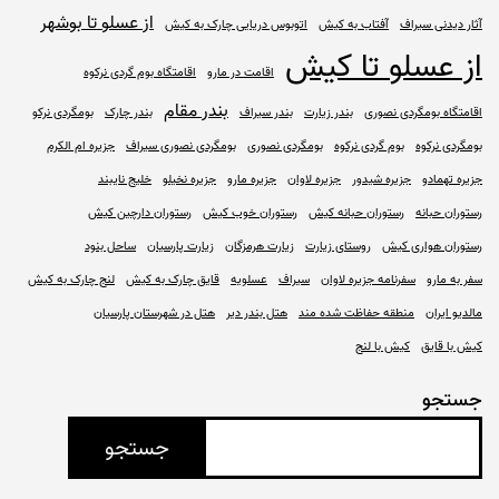
از عسلو تا بوشهر
آثار دیدنی سیراف
آفتاب به کیش
اتوبوس دریایی چارک به کیش
از عسلو تا کیش
اقامت در مارو
اقامتگاه بوم گردی نرکوه
بندر مقام
اقامتگاه بومگردی نصوری
بندر زیارت
بندر سیراف
بندر چارک
بومگردی نرکو
بومگردی نرکوه
بوم گردی نرکوه
بومگردی نصوری
بومگردی نصوری سیراف
جزیره ام الکرم
جزیره تهمادو
جزیره شیدور
جزیره لاوان
جزیره مارو
جزیره نخیلو
خلیج نایبند
رستوران حبانه
رستوران حبانه کیش
رستوران خوب کیش
رستوران دارچین کیش
رستوران هواری کیش
روستای زیارت
زیارت هرمزگان
زیارت پارسیان
ساحل بنود
سفر به مارو
سفرنامه جزیره لاوان
سیراف
عسلویه
قایق چارک به کیش
لنج چارک به کیش
مالدیو ایران
منطقه حفاظت شده مند
هتل بندر دیر
هتل در شهرستان پارسیان
کیش با قایق
کیش با لنج
جستجو
جستجو