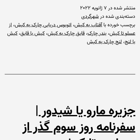
منتشر شده در
7 ژانویه 2022
دسته‌بندی شده در
شهرگردی
برچسب خورده با
آفتاب به کیش
،
اتوبوس دریایی چارک به کیش
،
از
عسلو تا کیش
،
بندر چارک
،
قایق چارک به کیش
،
کیش با قایق
،
کیش
با لنج
،
لنج چارک به کیش
جزیره مارو یا شیدور |
سفرنامه روز سوم گذر از