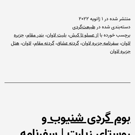
منتشر شده در
1 ژانویه 2022
دسته‌بندی شده در
طبیعت‌گردی
برچسب خورده با
از عسلو تا کیش
،
بلیت لاوان
،
بندر مقام
،
جزیره
لاوان
،
سفرنامه جزیره لاوان
،
گردنه عشاق
،
گردنه مقام
،
لاوان
،
هتل
جزیره لاوان
بوم گردی شنیوب و
روستای زیارت | سفرنامه