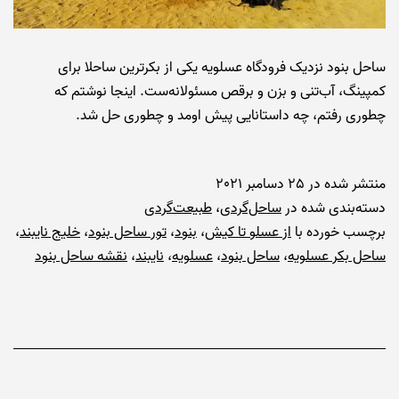
ساحل بنود نزدیک فرودگاه عسلویه یکی از بکرترین ساحلا برای
کمپینگ، آب‌تنی و بزن و برقص مسئولانه‌ست. اینجا نوشتم که
چطوری رفتم، چه داستانایی پیش اومد و چطوری حل شد.
منتشر شده در
25 دسامبر 2021
دسته‌بندی شده در
ساحل‌گردی
،
طبیعت‌گردی
برچسب خورده با
از عسلو تا کیش
،
بنود
،
تور ساحل بنود
،
خلیج نایبند
،
ساحل بکر عسلویه
،
ساحل بنود
،
عسلویه
،
نایبند
،
نقشه ساحل بنود